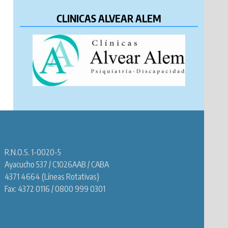
CLINICAS ALVEAR ALEM
o
R.N.O.S. 1-0020-5
Ayacucho 537 / C1026AAB / CABA
4371 4664 (Líneas Rotativas)
Fax: 4372 0116 / 0800 999 0301