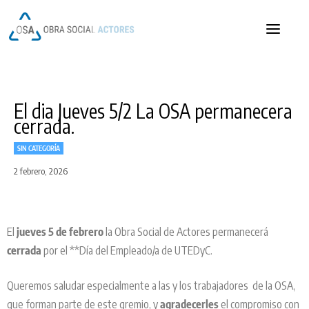
OSA
OSA
El dia Jueves 5/2 La OSA permanecera
cerrada.
SIN CATEGORÍA
2 febrero, 2026
El
jueves 5 de febrero
la
Obra Social de Actores
permanecerá
cerrada
por el **Día del Empleado/a de
UTEDyC
.
Queremos saludar especialmente a las y los trabajadores de la OSA,
que forman parte de este gremio, y
agradecerles
el compromiso con