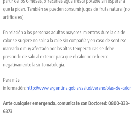
partir de los 6 meses, ofrecerles agua fresca potable sin esperar a
que la pidan. También se pueden consumir jugos de fruta natural (no
artificiales).
En relación a las personas adultas mayores, mientras dure la ola de
calor se sugiere no salir a la calle sin compañía y en caso de sentirse
mareado o muy afectado por las altas temperaturas se debe
prescindir de salir al exterior para que el calor no refuerce
negativamente la sintomatología.
Para más
información:
http://www.argentina.gob.ar/salud/verano/olas-de-calor
Ante cualquier emergencia, comunicate con Doctored: 0800-333-
6373