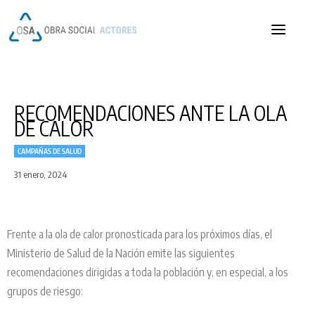
OSA
OSA
RECOMENDACIONES ANTE LA OLA
DE CALOR
CAMPAÑAS DE SALUD
31 enero, 2024
Frente a la ola de calor pronosticada para los próximos días, el
Ministerio de Salud de la Nación emite las siguientes
recomendaciones dirigidas a toda la población y, en especial, a los
grupos de riesgo: